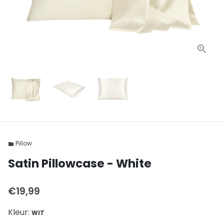
Pillow
folder
Satin Pillowcase - White
€19,99
Kleur:
WIT