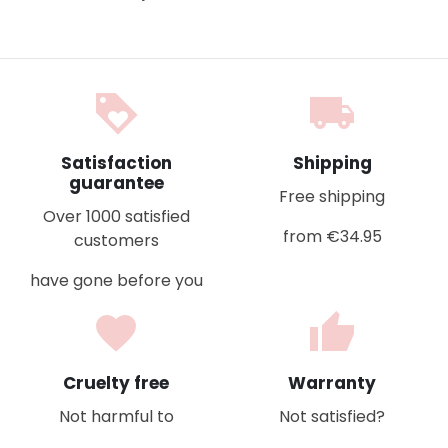
loyalty
local_shipping
Satisfaction
Shipping
guarantee
Free shipping
Over 1000 satisfied
from €34.95
customers
have gone before you
favorite
thumb_up
Cruelty free
Warranty
Not harmful to
Not satisfied?