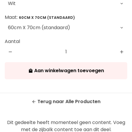
Maat:
60CM X 70CM (STANDAARD)
Aantal
remove
add
Aan winkelwagen toevoegen
local_mall
Terug naar Alle Producten
arrow_back
Dit gedeelte heeft momenteel geen content. Voeg
met de zijbalk content toe aan dit deel.